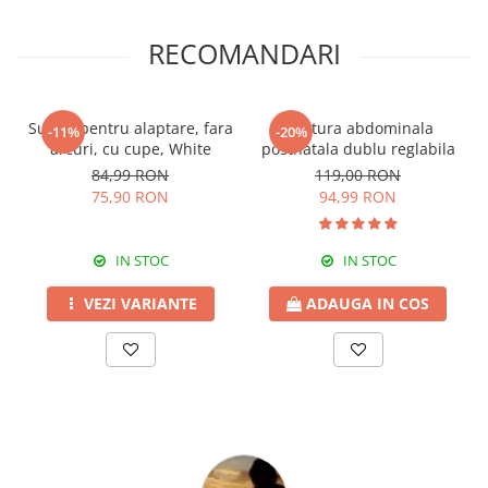
RECOMANDARI
Sutien pentru alaptare, fara
Centura abdominala
-11%
-20%
arcuri, cu cupe, White
postnatala dublu reglabila
84,99 RON
119,00 RON
75,90 RON
94,99 RON
IN STOC
IN STOC
VEZI VARIANTE
ADAUGA IN COS