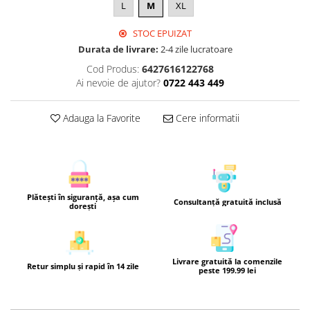
L
M
XL
STOC EPUIZAT
Durata de livrare:
2-4 zile lucratoare
Cod Produs:
6427616122768
Ai nevoie de ajutor?
0722 443 449
Adauga la Favorite
Cere informatii
Plătești în siguranță, așa cum
Consultanță gratuită inclusă
dorești
Livrare gratuită la comenzile
Retur simplu și rapid în 14 zile
peste 199.99 lei