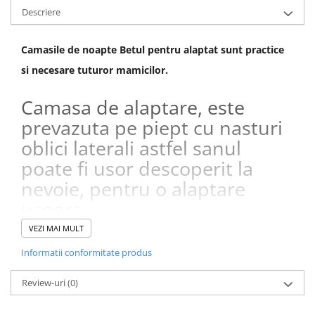
Descriere
Camasile de noapte Betul pentru alaptat sunt practice
si necesare tuturor mamicilor.
Camasa de alaptare, este
prevazuta pe piept cu nasturi
oblici laterali astfel sanul
poate fi usor descoperit la
nevoie, pentru o alaptare
usoara .
Camasa alaptat Betul, confectionata din 100% Bumbac,
VEZI MAI MULT
reprezinta alegerea perfecta pentru fiecare mamica,
Informatii conformitate produs
putand
fi purtata atat in timpul sarcinii, cat si dupa
nastere.
Review-uri
(0)
Alege masura potrivita: