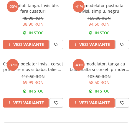
Set chiloti tanga, Invisible,
Body modelator postnatal
-20%
-41%
fara cusaturi
Invisi, simplu, negru
48,90 RON
159,90 RON
38,90 RON
94,50 RON
IN STOC
IN STOC
VEZI VARIANTE
VEZI VARIANTE
Colant modelator Invisi, corset
Chilot modelator, tanga cu
-37%
-43%
prindere mos si baba, talie de
talie inalta si corset, prindere
viespe, Beige
mos si baba, dantela,
110,50 RON
103,50 RON
Shapella, Beige
69,99 RON
58,50 RON
IN STOC
IN STOC
VEZI VARIANTE
VEZI VARIANTE