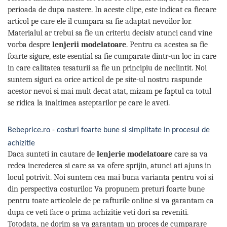
perioada de dupa nastere. In aceste clipe, este indicat ca fiecare
articol pe care ele il cumpara sa fie adaptat nevoilor lor.
Materialul ar trebui sa fie un criteriu decisiv atunci cand vine
vorba despre
lenjerii modelatoare
. Pentru ca acestea sa fie
foarte sigure, este esential sa fie cumparate dintr-un loc in care
in care calitatea tesaturii sa fie un principiu de neclintit. Noi
suntem siguri ca orice articol de pe site-ul nostru raspunde
acestor nevoi si mai mult decat atat, mizam pe faptul ca totul
se ridica la inaltimea asteptarilor pe care le aveti.
Bebeprice.ro - costuri foarte bune si simplitate in procesul de
achizitie
Daca sunteti in cautare de
lenjerie modelatoare
care sa va
redea increderea si care sa va ofere sprijin, atunci ati ajuns in
locul potrivit. Noi suntem cea mai buna varianta pentru voi si
din perspectiva costurilor. Va propunem preturi foarte bune
pentru toate articolele de pe rafturile online si va garantam ca
dupa ce veti face o prima achizitie veti dori sa reveniti.
Totodata, ne dorim sa va garantam un proces de cumparare