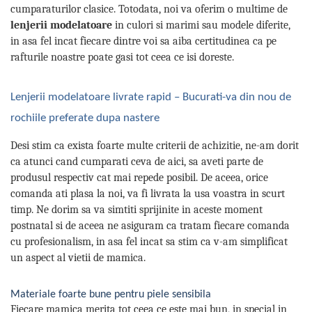
cumparaturilor clasice. Totodata, noi va oferim o multime de
lenjerii modelatoare
in culori si marimi sau modele diferite,
in asa fel incat fiecare dintre voi sa aiba certitudinea ca pe
rafturile noastre poate gasi tot ceea ce isi doreste.
Lenjerii modelatoare livrate rapid – Bucurati-va din nou de
rochiile preferate dupa nastere
Desi stim ca exista foarte multe criterii de achizitie, ne-am dorit
ca atunci cand cumparati ceva de aici, sa aveti parte de
produsul respectiv cat mai repede posibil. De aceea, orice
comanda ati plasa la noi, va fi livrata la usa voastra in scurt
timp. Ne dorim sa va simtiti sprijinite in aceste moment
postnatal si de aceea ne asiguram ca tratam fiecare comanda
cu profesionalism, in asa fel incat sa stim ca v-am simplificat
un aspect al vietii de mamica.
Materiale foarte bune pentru piele sensibila
Fiecare mamica merita tot ceea ce este mai bun, in special in