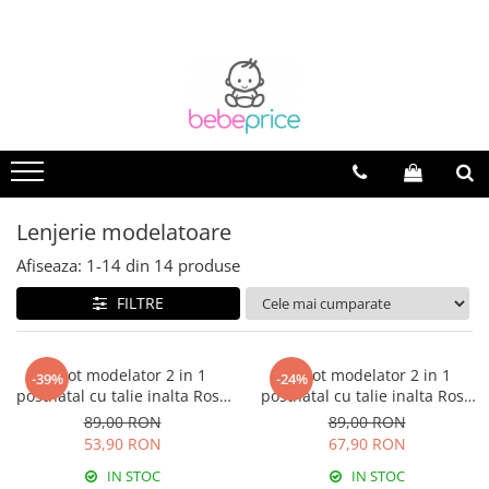
Lenjerie modelatoare
Afiseaza:
1-
14
din
14
produse
FILTRE
Chilot modelator 2 in 1
Chilot modelator 2 in 1
-39%
-24%
postnatal cu talie inalta Rose
postnatal cu talie inalta Rose
Girl
Girl Black
89,00 RON
89,00 RON
53,90 RON
67,90 RON
IN STOC
IN STOC