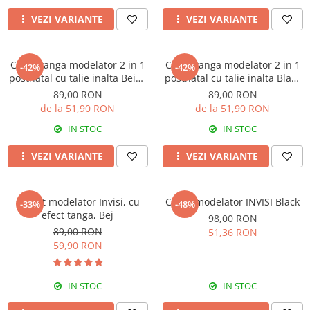
VEZI VARIANTE
VEZI VARIANTE
Chilot tanga modelator 2 in 1
Chilot tanga modelator 2 in 1
-42%
-42%
postnatal cu talie inalta Beige
postnatal cu talie inalta Black
Rose Girl
Rose Girl
89,00 RON
89,00 RON
de la 51,90 RON
de la 51,90 RON
IN STOC
IN STOC
VEZI VARIANTE
VEZI VARIANTE
Colant modelator Invisi, cu
Chilot modelator INVISI Black
-33%
-48%
efect tanga, Bej
98,00 RON
89,00 RON
51,36 RON
59,90 RON
IN STOC
IN STOC