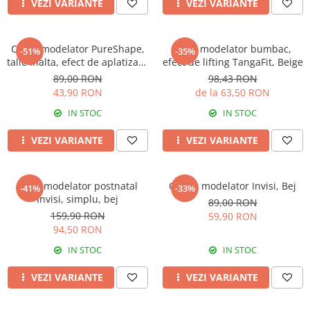
VEZI VARIANTE
VEZI VARIANTE
Chilot modelator PureShape,
Body modelator bumbac,
-51%
-35%
talie inalta, efect de aplatizare
efect de lifting TangaFit, Beige
abdomen, White
89,00 RON
98,43 RON
43,90 RON
de la 63,50 RON
IN STOC
IN STOC
VEZI VARIANTE
VEZI VARIANTE
Body modelator postnatal
Colant modelator Invisi, Bej
-41%
-33%
Invisi, simplu, bej
89,00 RON
159,90 RON
59,90 RON
94,50 RON
IN STOC
IN STOC
VEZI VARIANTE
VEZI VARIANTE