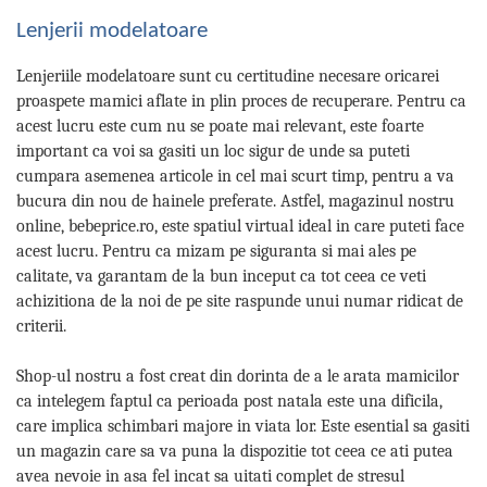
Lenjerii modelatoare
Lenjeriile modelatoare sunt cu certitudine necesare oricarei
proaspete mamici aflate in plin proces de recuperare. Pentru ca
acest lucru este cum nu se poate mai relevant, este foarte
important ca voi sa gasiti un loc sigur de unde sa puteti
cumpara asemenea articole in cel mai scurt timp, pentru a va
bucura din nou de hainele preferate. Astfel, magazinul nostru
online, bebeprice.ro, este spatiul virtual ideal in care puteti face
acest lucru. Pentru ca mizam pe siguranta si mai ales pe
calitate, va garantam de la bun inceput ca tot ceea ce veti
achizitiona de la noi de pe site raspunde unui numar ridicat de
criterii.
Shop-ul nostru a fost creat din dorinta de a le arata mamicilor
ca intelegem faptul ca perioada post natala este una dificila,
care implica schimbari majore in viata lor. Este esential sa gasiti
un magazin care sa va puna la dispozitie tot ceea ce ati putea
avea nevoie in asa fel incat sa uitati complet de stresul