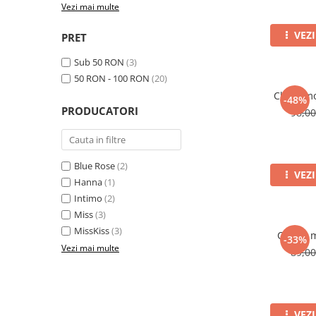
Vezi mai multe
VEZ
PRET
Sub 50 RON
(3)
50 RON - 100 RON
(20)
Chilot mo
-48%
PRODUCATORI
98,0
Blue Rose
(2)
VEZ
Hanna
(1)
Intimo
(2)
Miss
(3)
MissKiss
(3)
Colant m
-33%
Vezi mai multe
89,0
VEZ