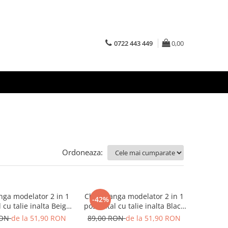
0722 443 449
0,00
Ordoneaza:
anga modelator 2 in 1
Chilot tanga modelator 2 in 1
-42%
 cu talie inalta Beige
postnatal cu talie inalta Black
Rose Girl
Rose Girl
RON
de la 51,90 RON
89,00 RON
de la 51,90 RON