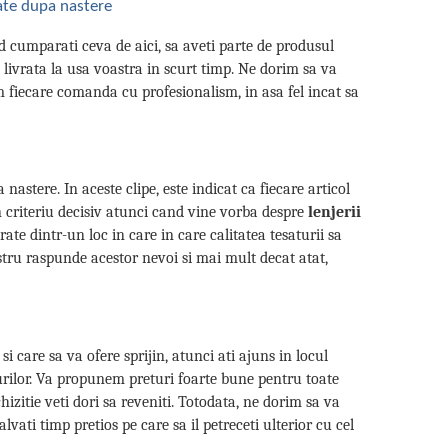
rate dupa nastere
nd cumparati ceva de aici, sa aveti parte de produsul
i livrata la usa voastra in scurt timp. Ne dorim sa va
m fiecare comanda cu profesionalism, in asa fel incat sa
astere. In aceste clipe, este indicat ca fiecare articol
un criteriu decisiv atunci cand vine vorba despre
lenjerii
rate dintr-un loc in care in care calitatea tesaturii sa
nostru raspunde acestor nevoi si mai mult decat atat,
i care sa va ofere sprijin, atunci ati ajuns in locul
urilor. Va propunem preturi foarte bune pentru toate
hizitie veti dori sa reveniti. Totodata, ne dorim sa va
ati timp pretios pe care sa il petreceti ulterior cu cel