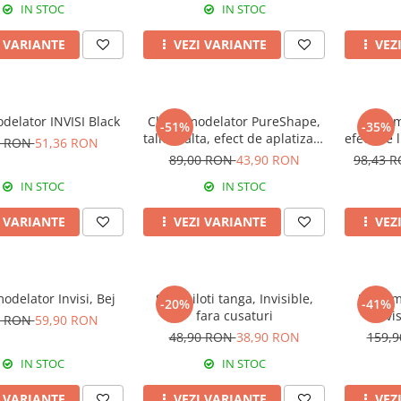
IN STOC
IN STOC
I VARIANTE
VEZI VARIANTE
VEZ
delator INVISI Black
Chilot modelator PureShape,
Body 
-51%
-35%
talie inalta, efect de aplatizare
efect de 
0 RON
51,36 RON
abdomen, White
89,00 RON
43,90 RON
98,43 
IN STOC
IN STOC
I VARIANTE
VEZI VARIANTE
VEZ
odelator Invisi, Bej
Set chiloti tanga, Invisible,
Body m
-20%
-41%
fara cusaturi
Invi
0 RON
59,90 RON
48,90 RON
38,90 RON
159,
IN STOC
IN STOC
I VARIANTE
VEZI VARIANTE
VEZ