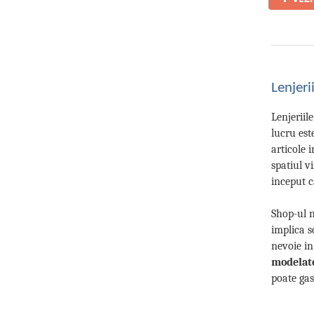
Lenjer
Lenjeriil
lucru est
articole 
spatiul v
inceput c
Shop-ul n
implica s
nevoie in
modelat
poate gasi