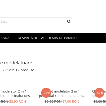
LIVRARE
DESPRE NOI
ACADEMIA DE PARINTI
ie modelatoare
1-
12
din
12
produse
 modelator 2 in 1
Chilot modelator 2 in 1
Chilot t
-24%
-42%
 cu talie inalta Rose
postnatal cu talie inalta Rose
postnatal
Girl
Girl Black
0 RON
53,90 RON
89,00 RON
67,90 RON
89,00 