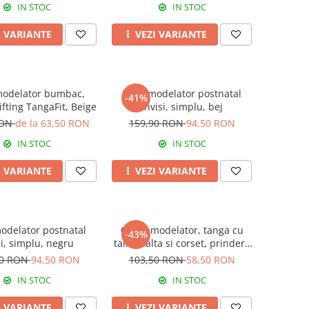
IN STOC
IN STOC
I VARIANTE
VEZI VARIANTE
modelator bumbac,
Body modelator postnatal
-41%
lifting TangaFit, Beige
Invisi, simplu, bej
RON
de la 63,50 RON
159,90 RON
94,50 RON
IN STOC
IN STOC
I VARIANTE
VEZI VARIANTE
odelator postnatal
Chilot modelator, tanga cu
-43%
si, simplu, negru
talie inalta si corset, prindere
mos si baba, dantela,
90 RON
94,50 RON
103,50 RON
58,50 RON
Shapella, Beige
IN STOC
IN STOC
I VARIANTE
VEZI VARIANTE