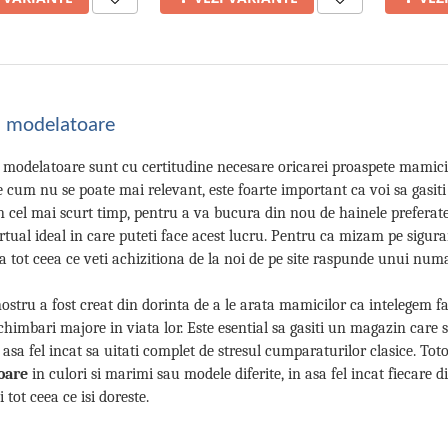
ii modelatoare
e modelatoare sunt cu certitudine necesare oricarei proaspete mamici 
e cum nu se poate mai relevant, este foarte important ca voi sa gasi
in cel mai scurt timp, pentru a va bucura din nou de hainele preferate
irtual ideal in care puteti face acest lucru. Pentru ca mizam pe sigur
a tot ceea ce veti achizitiona de la noi de pe site raspunde unui numar
ostru a fost creat din dorinta de a le arata mamicilor ca intelegem fa
chimbari majore in viata lor. Este esential sa gasiti un magazin care s
 asa fel incat sa uitati complet de stresul cumparaturilor clasice. To
oare
in culori si marimi sau modele diferite, in asa fel incat fiecare d
 tot ceea ce isi doreste.