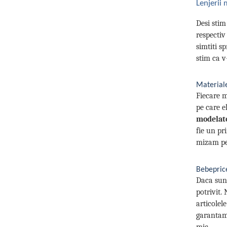
Lenjerii
Desi stim
respectiv
simtiti s
stim ca v
Materiale
Fiecare m
pe care e
modelat
fie un pr
mizam pe 
Bebeprice
Daca sunt
potrivit.
articolel
garantam 
mic.