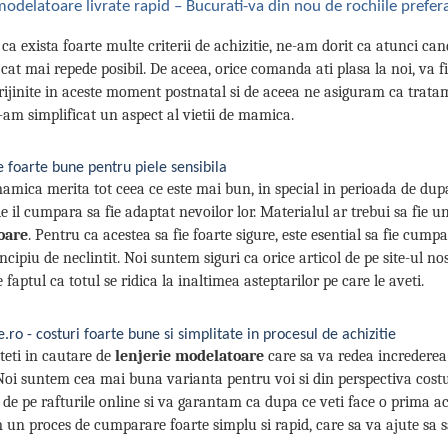
 modelatoare livrate rapid – Bucurati-va din nou de rochiile prefe
 ca exista foarte multe criterii de achizitie, ne-am dorit ca atunci ca
 cat mai repede posibil. De aceea, orice comanda ati plasa la noi, va f
prijinite in aceste moment postnatal si de aceea ne asiguram ca trata
-am simplificat un aspect al vietii de mamica.
 foarte bune pentru piele sensibila
amica merita tot ceea ce este mai bun, in special in perioada de dupa n
le il cumpara sa fie adaptat nevoilor lor. Materialul ar trebui sa fie 
oare
. Pentru ca acestea sa fie foarte sigure, este esential sa fie cumpa
incipiu de neclintit. Noi suntem siguri ca orice articol de pe site-ul 
faptul ca totul se ridica la inaltimea asteptarilor pe care le aveti.
.ro - costuri foarte bune si simplitate in procesul de achizitie
eti in cautare de
lenjerie modelatoare
care sa va redea increderea s
 Noi suntem cea mai buna varianta pentru voi si din perspectiva cost
e de pe rafturile online si va garantam ca dupa ce veti face o prima ac
un proces de cumparare foarte simplu si rapid, care sa va ajute sa salv