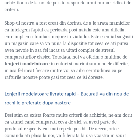
achizitiona de la noi de pe site raspunde unui numar ridicat de
criterii.
Shop-ul nostru a fost creat din dorinta de a le arata mamicilor
ca intelegem faptul ca perioada post natala este una dificila,
care implica schimbari majore in viata lor. Este esential sa gasiti
un magazin care sa va puna la dispozitie tot ceea ce ati putea
avea nevoie in asa fel incat sa uitati complet de stresul
cumparaturilor clasice. Totodata, noi va oferim o multime de
lenjerii modelatoare
in culori si marimi sau modele diferite,
in asa fel incat fiecare dintre voi sa aiba certitudinea ca pe
rafturile noastre poate gasi tot ceea ce isi doreste.
Lenjerii modelatoare livrate rapid – Bucurati-va din nou de
rochiile preferate dupa nastere
Desi stim ca exista foarte multe criterii de achizitie, ne-am dorit
ca atunci cand cumparati ceva de aici, sa aveti parte de
produsul respectiv cat mai repede posibil. De aceea, orice
comanda ati plasa la noi, va fi livrata la usa voastra in scurt