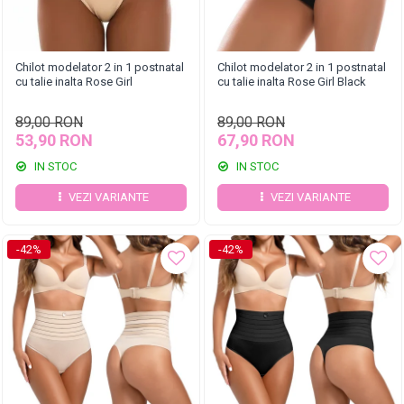
Chilot modelator 2 in 1 postnatal
Chilot modelator 2 in 1 postnatal
cu talie inalta Rose Girl
cu talie inalta Rose Girl Black
89,00 RON
89,00 RON
53,90 RON
67,90 RON
IN STOC
IN STOC
VEZI VARIANTE
VEZI VARIANTE
-42%
-42%