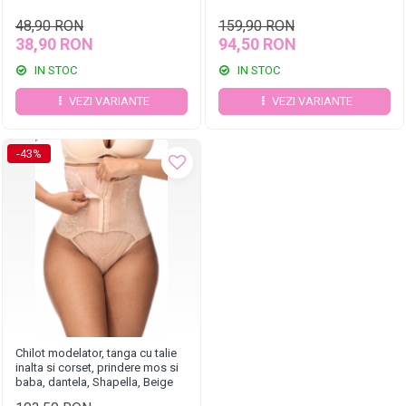
48,90 RON
159,90 RON
38,90 RON
94,50 RON
IN STOC
IN STOC
VEZI VARIANTE
VEZI VARIANTE
-43%
Chilot modelator, tanga cu talie
inalta si corset, prindere mos si
baba, dantela, Shapella, Beige