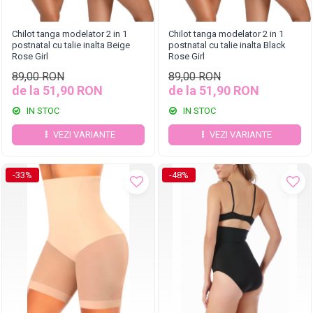
Chilot tanga modelator 2 in 1
Chilot tanga modelator 2 in 1
postnatal cu talie inalta Beige
postnatal cu talie inalta Black
Rose Girl
Rose Girl
89,00 RON
89,00 RON
de la 51,90 RON
de la 51,90 RON
IN STOC
IN STOC
VEZI VARIANTE
VEZI VARIANTE
-33%
-48%