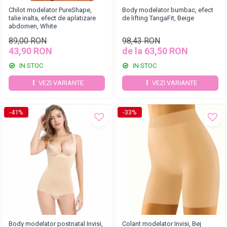
Chilot modelator PureShape,
Body modelator bumbac, efect
talie inalta, efect de aplatizare
de lifting TangaFit, Beige
abdomen, White
89,00 RON
98,43 RON
43,90 RON
de la 63,50 RON
IN STOC
IN STOC
VEZI VARIANTE
VEZI VARIANTE
-41%
-33%
Body modelator postnatal Invisi,
Colant modelator Invisi, Bej