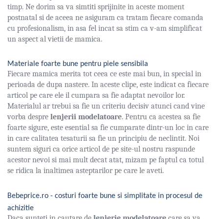
timp. Ne dorim sa va simtiti sprijinite in aceste moment
postnatal si de aceea ne asiguram ca tratam fiecare comanda
cu profesionalism, in asa fel incat sa stim ca v-am simplificat
un aspect al vietii de mamica.
Materiale foarte bune pentru piele sensibila
Fiecare mamica merita tot ceea ce este mai bun, in special in
perioada de dupa nastere. In aceste clipe, este indicat ca fiecare
articol pe care ele il cumpara sa fie adaptat nevoilor lor.
Materialul ar trebui sa fie un criteriu decisiv atunci cand vine
vorba despre
lenjerii modelatoare
. Pentru ca acestea sa fie
foarte sigure, este esential sa fie cumparate dintr-un loc in care
in care calitatea tesaturii sa fie un principiu de neclintit. Noi
suntem siguri ca orice articol de pe site-ul nostru raspunde
acestor nevoi si mai mult decat atat, mizam pe faptul ca totul
se ridica la inaltimea asteptarilor pe care le aveti.
Bebeprice.ro - costuri foarte bune si simplitate in procesul de
achizitie
Daca sunteti in cautare de
lenjerie modelatoare
care sa va