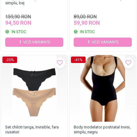
simplu, bej
159,90 RON
89,00 RON
94,50 RON
59,90 RON
IN STOC
IN STOC
VEZI VARIANTE
VEZI VARIANTE
-20%
-41%
Set chiloti tanga, Invisible, fara
Body modelator postnatal Invisi,
cusaturi
simplu, negru