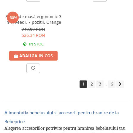
Scaun de masă ergonomic 3
-30%
in 1, Feedi, 7 pozitii, Orange
749,99 RON
526,34 RON
IN STOC
ADAUGA IN COS
1
2
3
6
...
Alimentatia bebelusului si accesorii pentru hranire de la
Bebeprice
Alegerea accesoriilor potrivite pentru hranirea bebelusului tau