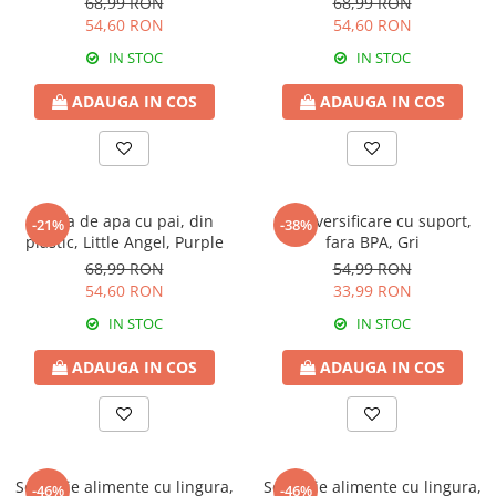
68,99 RON
68,99 RON
54,60 RON
54,60 RON
IN STOC
IN STOC
ADAUGA IN COS
ADAUGA IN COS
Sticla de apa cu pai, din
Set diversificare cu suport,
-21%
-38%
plastic, Little Angel, Purple
fara BPA, Gri
68,99 RON
54,99 RON
54,60 RON
33,99 RON
IN STOC
IN STOC
ADAUGA IN COS
ADAUGA IN COS
Set cutie alimente cu lingura,
Set cutie alimente cu lingura,
-46%
-46%