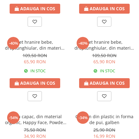
ADAUGA IN COS
ADAUGA IN COS
Set hranire bebe,
Set hranire bebe,
-40%
-40%
dreptunghiular, din material
dreptunghiular, din material
organic, Puppy, Powder Pink -
organic, Puppy, Light Brown -
109,50 RON
109,50 RON
3 piese
3 piese
65,90 RON
65,90 RON
IN STOC
IN STOC
ADAUGA IN COS
ADAUGA IN COS
Bol cu capac, din material
Castron din plastic in forma
-54%
-34%
organic, Happy Face, Powder
de pui, galben
Pink
75,50 RON
25,90 RON
34,90 RON
16,99 RON