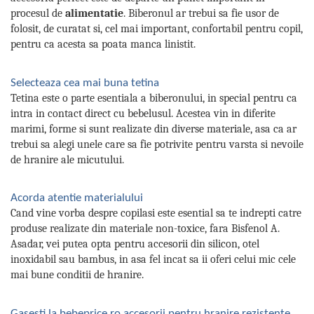
procesul de
alimentatie
. Biberonul ar trebui sa fie usor de
folosit, de curatat si, cel mai important, confortabil pentru copil,
pentru ca acesta sa poata manca linistit.
Selecteaza cea mai buna tetina
Tetina este o parte esentiala a biberonului, in special pentru ca
intra in contact direct cu bebelusul. Acestea vin in diferite
marimi, forme si sunt realizate din diverse materiale, asa ca ar
trebui sa alegi unele care sa fie potrivite pentru varsta si nevoile
de hranire ale micutului.
Acorda atentie materialului
Cand vine vorba despre copilasi este esential sa te indrepti catre
produse realizate din materiale non-toxice, fara Bisfenol A.
Asadar, vei putea opta pentru accesorii din silicon, otel
inoxidabil sau bambus, in asa fel incat sa ii oferi celui mic cele
mai bune conditii de hranire.
Gasesti la bebeprice.ro accesorii pentru hranire rezistente