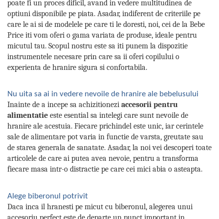
poate fi un proces dificil, avand in vedere multitudinea de
optiuni disponibile pe piata. Asadar, indiferent de criteriile pe
care le ai si de modelele pe care ti le doresti, noi, cei de la Bebe
Price iti vom oferi o gama variata de produse, ideale pentru
micutul tau. Scopul nostru este sa iti punem la dispozitie
instrumentele necesare prin care sa ii oferi copilului o
experienta de hranire sigura si confortabila.
Nu uita sa ai in vedere nevoile de hranire ale bebelusului
Inainte de a incepe sa achizitionezi
accesorii pentru
alimentatie
este esential sa intelegi care sunt nevoile de
hranire ale acestuia. Fiecare prichindel este unic, iar cerintele
sale de alimentare pot varia in functie de varsta, greutate sau
de starea generala de sanatate. Asadar, la noi vei descoperi toate
articolele de care ai putea avea nevoie, pentru a transforma
fiecare masa intr-o distractie pe care cei mici abia o asteapta.
Alege biberonul potrivit
Daca inca il hranesti pe micut cu biberonul, alegerea unui
accesoriu perfect este de departe un punct important in