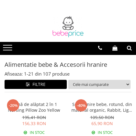
Toate Produsele
Centuri abdominale postnatale
Lenjerie modelatoare
Sutiene pentru alaptare
Costume de baie
Alimentatie bebe & Accesorii hranire
Lenjerii patut & Paturici
Seturi maternitate nou nascut
Afiseaza:
1-
21
din
107
produse
Genti Maternitate & Port Bebe
FILTRE
Alimentatie bebe & Accesorii
hranire
Articole siguranta bebe
Pernă de alăptat 2 în 1
Set hranire bebe, rotund, din
-20%
-40%
Activitati in aer liber & Vacanta
Nursing Pillow Zoo Yellow
material organic, Rabbit, Light
Brown - 3 piese
195,41 RON
109,50 RON
Lichidari de stoc
156,33 RON
65,90 RON
IN STOC
IN STOC