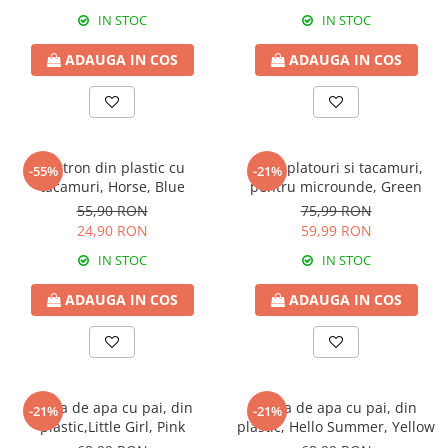
IN STOC
IN STOC
ADAUGA IN COS
ADAUGA IN COS
Castron din plastic cu
Set 4 platouri si tacamuri,
-55%
-21%
tacamuri, Horse, Blue
pentru microunde, Green
55,90 RON
75,99 RON
24,90 RON
59,99 RON
IN STOC
IN STOC
ADAUGA IN COS
ADAUGA IN COS
Sticla de apa cu pai, din
Sticla de apa cu pai, din
-21%
-21%
plastic,Little Girl, Pink
plastic, Hello Summer, Yellow