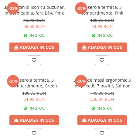
Baveta din silicon cu buzunar,
Caserola termica, 3
-22%
-35%
impermeabila, fara BPA, Pink
compartimente, Pink
49,99 RON
100,73 RON
38,80 RON
64,99 RON
IN STOC
IN STOC
ADAUGA IN COS
ADAUGA IN COS
Caserola termica, 3
Scaun de masă ergonomic 3
-35%
-30%
compartimente, Green
in 1, Feedi, 7 pozitii, Salmon
100,73 RON
749,99 RON
64,99 RON
526,34 RON
IN STOC
IN STOC
ADAUGA IN COS
ADAUGA IN COS