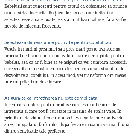
Bebelusii sunt cunoscuti pentru faptul ca obisnuiesc sa arunce
sau sa strice lucrurile din jurul lor, asa ca este indicat sa
selectezi vesela care poate rezista la utilizari zilnice, fara sa fie
nevoie de inlocuiri frecvente.
Selecteaza dimensiunile potrivite pentru copilul tau
Vesela in marimi prea mici sau prea mari poate transforma
procesul de hranire intr-o activitate foarte deranjanta pentru
bebelus, asa ca ar fi bine sa te asiguri ca vei cumpara accesorii
care sa aiba dimensiunea potrivita pentru varsta si stadiul de
dezvoltare al copilului. In acest mod, vei transforma ora mesei
intr-un prilej bun de educare.
Asigura-te ca intretinerea nu este complicata
Incearca sa optezi pentru produse care este sa fie usor de
intretinut si care pot fi curatate in masina de spalat vase. In
primii ani de viata ai micutului vei avea suficiente motive de
stres, iar spalatul farfuriilor dupa fiecare masa nu va mai fi una
dintre activitatile tale preferate.