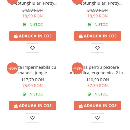
dreptunghiular, Pretty
dreptunghiular, Pretty
Animals, Pink
Animals, Green
34,99 RON
34,99 RON
18,99 RON
18,99 RON
IN STOC
IN STOC
ADAUGA IN COS
ADAUGA IN COS
Baveta impermeabila cu
Perna pentru picioare
-35%
-48%
maneci, Jungle
ortopedica, ergonomica 2 in 1
cu spuma de memorie si husa
117,79 RON
110,90 RON
detasabila
75,99 RON
57,30 RON
IN STOC
IN STOC
ADAUGA IN COS
ADAUGA IN COS